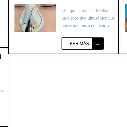
¿En qué consiste ? Mediante
un dispositivo ultrasónico que
posee una pieza de mano y
cas
unas puntas especiales
permite:
LEER MÁS
I
ez