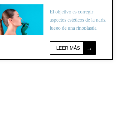
El objetivo es corregir
aspectos estéticos de la nariz
luego de una rinoplastia
previa con resultados no
satisfactorios.
LEER MÁS