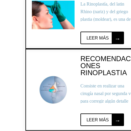
La Rinoplastía, del latin
Rhino (nariz) y del griego
plastia (moldear), es una de
las intervenciones quirúrgi
más frecuentes y complejas
LEER MÁS
de la cara.
RECOMENDAC
ONES
RINOPLASTIA
Consiste en realizar una
cirugía nasal por segunda v
para corregir algún detalle
estético o alguna alteración
funcional que falló en la
LEER MÁS
primera cirugía