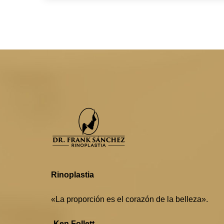
Rinoplastia
«La proporción es el corazón de la belleza».
-Ken Follett