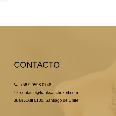
CONTACTO
+56 9 9598 0748
contacto@franksanchezorl.com
Juan XXIII 6130, Santiago de Chile.